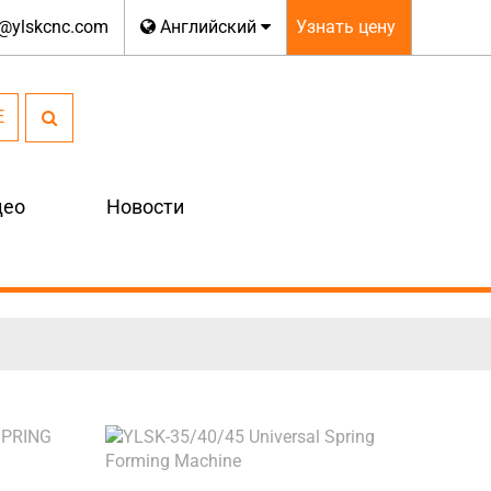
g@ylskcnc.com
Английский
Узнать цену
Е
део
Новости