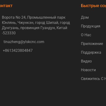
онтакт
Быстрые сс
Ворота No 24, Промышленный парк
Дом
Юнлянь, Чжункэн, город Шипай, город
Продукция
Дунгуань, провинция Гуандун, Китай
-523330
О Нас
tinazheng@ylskcnc.com
Приложение
+8613423804847
Поддержка
Видео
Новости
Свяжитесь С 