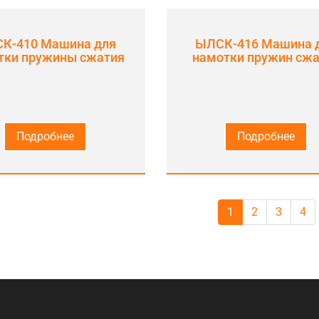
К-410 Машина для
ЫЛСК-416 Машина 
тки пружины сжатия
намотки пружин сж
Подробнее
Подробнее
1
2
3
4