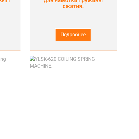
ЖИН
для намотки пружины
сжатия.
Подробнее